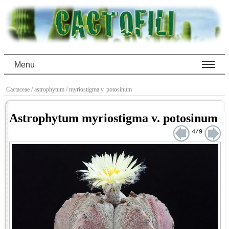
Menu
Cactaceae
/ astrophytum
/ myriostigma v. potosinum
Astrophytum myriostigma v. potosinum
4/9