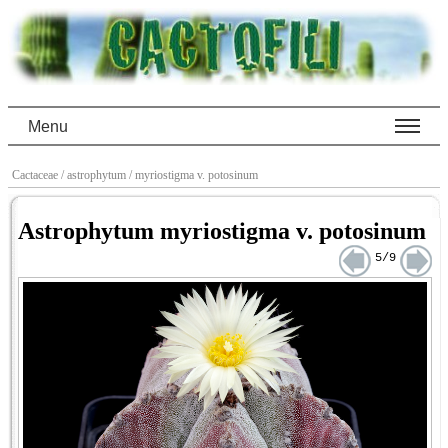
Menu
Cactaceae
/ astrophytum
/ myriostigma v. potosinum
Astrophytum myriostigma v. potosinum
5/9