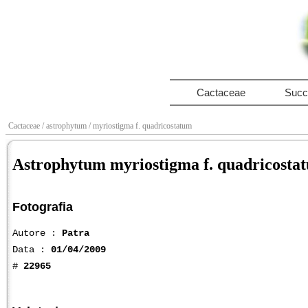
Cactaceae
Succ
Cactaceae
/ astrophytum
/ myriostigma f. quadricostatum
Astrophytum myriostigma f. quadricosta
Fotografia
Autore :
Patra
Data :
01/04/2009
#
22965