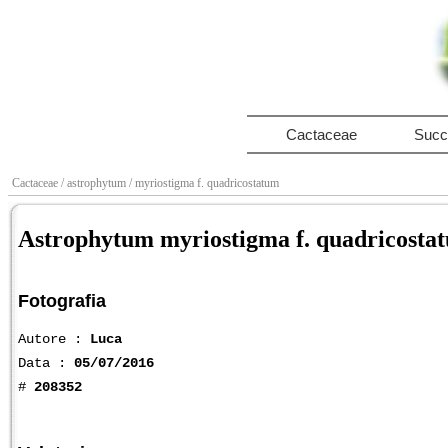
Cactaceae
Succ
Cactaceae
/ astrophytum
/ myriostigma f. quadricostatum
Astrophytum myriostigma f. quadricosta
Fotografia
Autore :
Luca
Data :
05/07/2016
#
208352