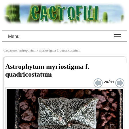
Menu
Cactaceae
/ astrophytum
/ myriostigma f. quadricostatum
Astrophytum myriostigma f.
quadricostatum
20/44