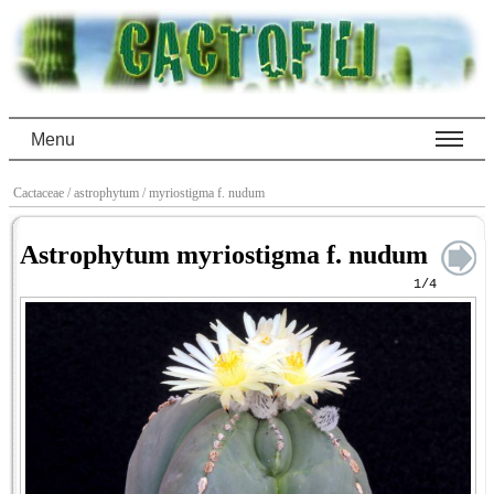
Menu
Cactaceae
/ astrophytum
/ myriostigma f. nudum
Astrophytum myriostigma f. nudum
1/4