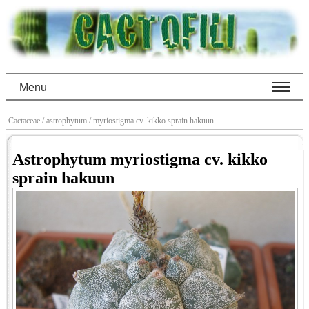
Menu
Cactaceae
/ astrophytum
/ myriostigma cv. kikko sprain hakuun
Astrophytum myriostigma cv. kikko
sprain hakuun