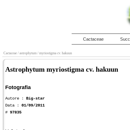
Cactaceae
Succ
Cactaceae
/ astrophytum
/ myriostigma cv. hakuun
Astrophytum myriostigma cv. hakuun
Fotografia
Autore :
Big-star
Data :
01/09/2011
#
97835