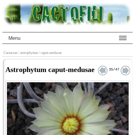
Menu
Cactaceae
/ astrophytum
/ caput-medusae
Astrophytum caput-medusae
35/47