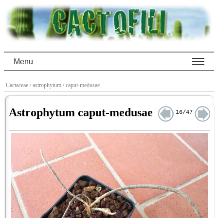
Menu
Cactaceae
/ astrophytum
/ caput-medusae
Astrophytum caput-medusae
16/47