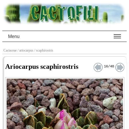
Menu
Cactaceae
/ ariocarpus
/ scaphirostris
Ariocarpus scaphirostris
16/40