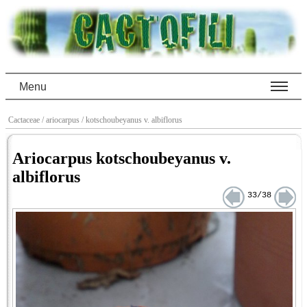
Menu
Cactaceae
/ ariocarpus
/ kotschoubeyanus v. albiflorus
Ariocarpus kotschoubeyanus v.
albiflorus
33/38