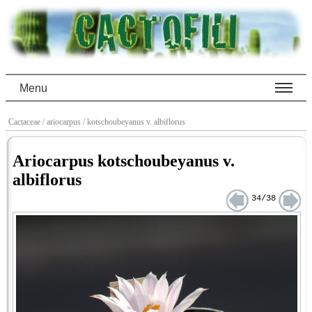
Menu
Cactaceae
/ ariocarpus
/ kotschoubeyanus v. albiflorus
Ariocarpus kotschoubeyanus v.
albiflorus
34/38