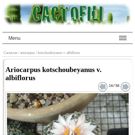
Menu
Cactaceae
/ ariocarpus
/ kotschoubeyanus v. albiflorus
Ariocarpus kotschoubeyanus v.
albiflorus
16/38